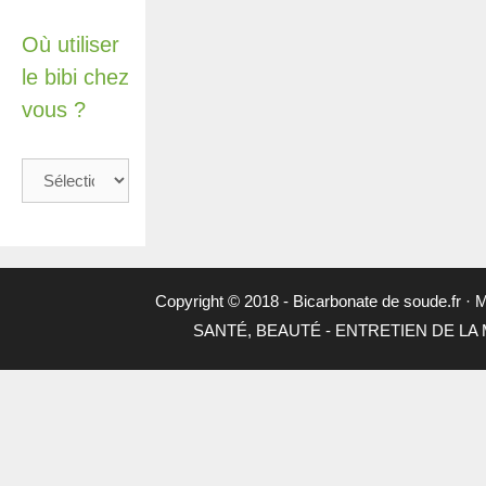
Où utiliser
le bibi chez
vous ?
Où
utiliser
le
bibi
chez
vous
Copyright © 2018 -
Bicarbonate de soude.fr
·
M
?
SANTÉ, BEAUTÉ
-
ENTRETIEN DE LA