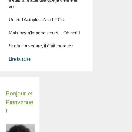
Il était là. Il attendait que je vienne le
voir.
Un vieil Autoplus d’avril 2016.
Mais pas n’importe lequel… Oh non !
Sur la couverture, il était marqué :
Marre
Lire la suite
des
odeurs
dans
votre
voiture
Bonjour et
?
Bienvenue
Voici
!
ce
que
ces
experts