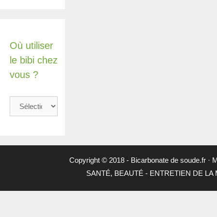
Où utiliser
le bibi chez
vous ?
Où
utiliser
le
bibi
chez
vous
Copyright © 2018 -
Bicarbonate de soude.fr
·
M
?
SANTÉ, BEAUTÉ
-
ENTRETIEN DE LA