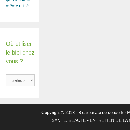
même utilité…
Où utiliser
le bibi chez
vous ?
Où
utiliser
le
bibi
chez
vous
Copyright © 2018 -
Bicarbonate de soude.fr
·
M
?
SANTÉ, BEAUTÉ
-
ENTRETIEN DE LA