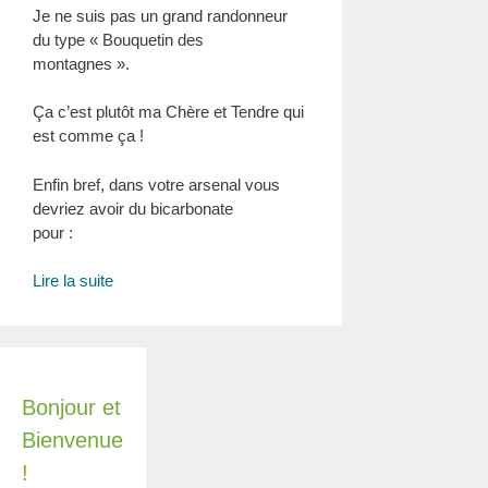
Je ne suis pas un grand randonneur
du type « Bouquetin des
montagnes ».
Ça c’est plutôt ma Chère et Tendre qui
est comme ça !
Enfin bref, dans votre arsenal vous
devriez avoir du bicarbonate
pour :
Contre
Lire la suite
les
courbatures
que
vous
soyez
Bonjour et
randonneur…
Bienvenue
ou
!
pas