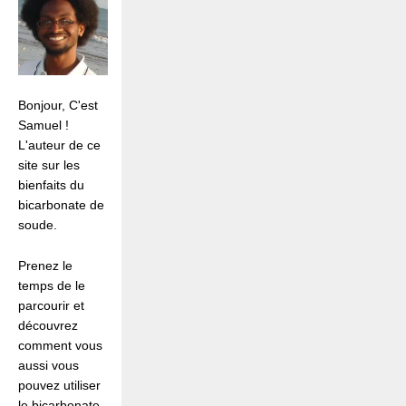
savoir
ça
Bonjour, C'est
Samuel !
L'auteur de ce
site sur les
bienfaits du
bicarbonate de
soude.
Prenez le
temps de le
parcourir et
découvrez
comment vous
aussi vous
pouvez utiliser
le bicarbonate