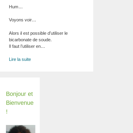
Hum…
Voyons voir…
Alors il est possible d’utiliser le
bicarbonate de soude.
Il faut l’utiliser en…
Si
Lire la suite
vous
avez
un
canapé
en
Bonjour et
skaï,
Bienvenue
ça
!
peut
être
utile
de