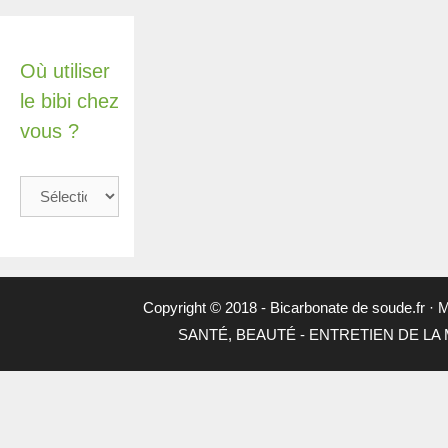
Où utiliser
le bibi chez
vous ?
Où
utiliser
le
bibi
chez
vous
Copyright © 2018 -
Bicarbonate de soude.fr
·
M
?
SANTÉ, BEAUTÉ
-
ENTRETIEN DE LA