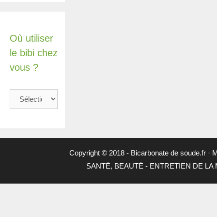
Où utiliser
le bibi chez
vous ?
Où
utiliser
le
bibi
chez
vous
Copyright © 2018 -
Bicarbonate de soude.fr
·
M
?
SANTÉ, BEAUTÉ
-
ENTRETIEN DE LA