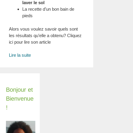
laver le sol
La recette d’un bon bain de
pieds
Alors vous voulez savoir quels sont
les résultats qu’elle a obtenu? Cliquez
ici pour lire son article
Comment
Lire la suite
Catherine
est
tombée
sous
le
Bonjour et
charme
Bienvenue
du
!
Bicarbonate
de
soude…