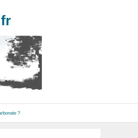
fr
arbonate ?