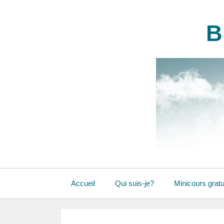
Aller
au
B
contenu
Accueil
Qui suis-je?
Minicours gratu