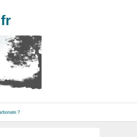
fr
arbonate ?