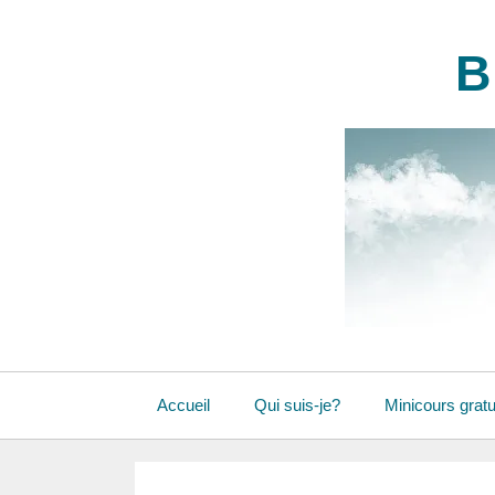
Aller
au
B
contenu
Accueil
Qui suis-je?
Minicours gratu