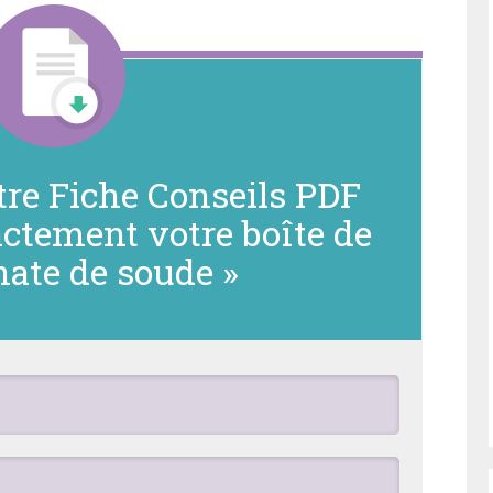
tre Fiche Conseils PDF
actement votre boîte de
nate de soude »