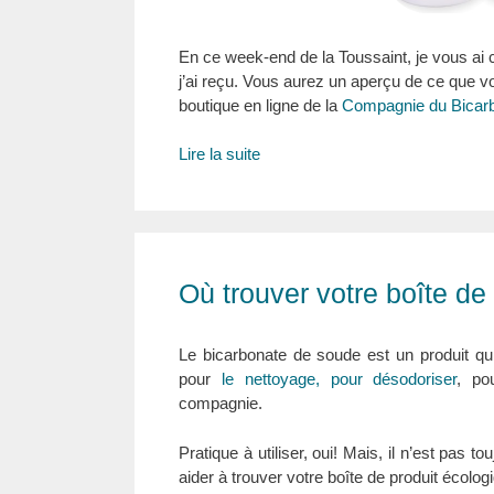
En ce week-end de la Toussaint, je vous ai 
j’ai reçu. Vous aurez un aperçu de ce que 
boutique en ligne de la
Compagnie du Bicarb
Dans
Lire la suite
cette
vidéo,
découvrez
quelques
produits
Où trouver votre boîte d
de
la
Compagnie
Le bicarbonate de soude est un produit q
du
pour
le nettoyage, pour désodoriser
, po
Bicarbonate
compagnie.
Pratique à utiliser, oui! Mais, il n’est pas t
aider à trouver votre boîte de produit écolo