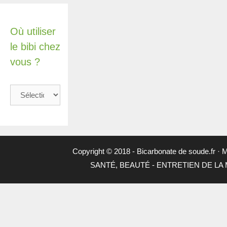
Où utiliser
le bibi chez
vous ?
Où
utiliser
le
bibi
chez
vous
Copyright © 2018 -
Bicarbonate de soude.fr
·
M
?
SANTÉ, BEAUTÉ
-
ENTRETIEN DE LA